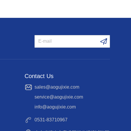
Contact Us
sales@aogujixie.com
service@aogujixie.com
info@aogujixie.com
0531-83710967