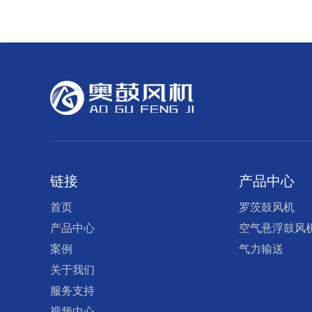
链接
产品中心
首页
罗茨鼓风机
产品中心
空气悬浮鼓风
案例
气力输送
关于我们
服务支持
视频中心