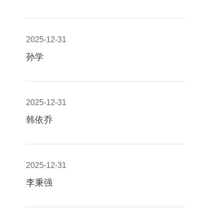
2025-12-31
孙学
2025-12-31
韩依乔
2025-12-31
李秉强