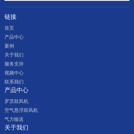
链接
首页
产品中心
案例
关于我们
服务支持
视频中心
联系我们
产品中心
罗茨鼓风机
空气悬浮鼓风机
气力输送
关于我们