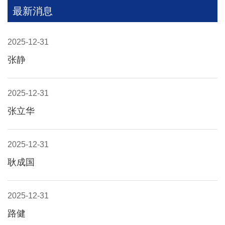
最新消息
2025-12-31
张静
2025-12-31
张立华
2025-12-31
耿成国
2025-12-31
路健