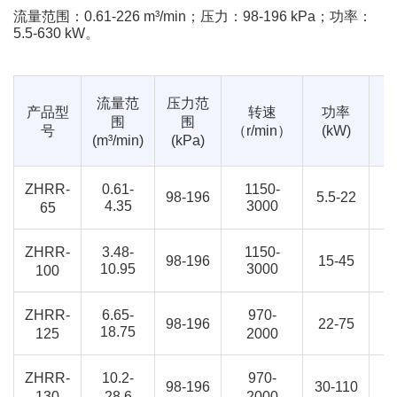
流量范围：0.61-226 m³/min；压力：98-196 kPa；功率：
5.5-630 kW。
流量范
压力范
产品型
转速
功率
围
围
号
（r/min）
(kW)
(
(m³/min)
(kPa)
ZHRR-
0.61-
1150-
3
98-196
5.5-22
4.35
3000
65
ZHRR-
7
3.48-
1150-
98-196
15-45
10.95
3000
100
ZHRR-
970-
1
6.65-
98-196
22-75
18.75
125
2000
1
ZHRR-
10.2-
970-
1
98-196
30-110
130
28.6
2000
2