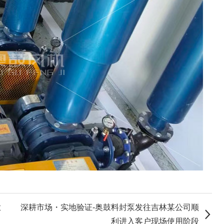
业
深耕市场・实地验证-奥鼓料封泵发往吉林某公司顺
利进入客户现场使用阶段