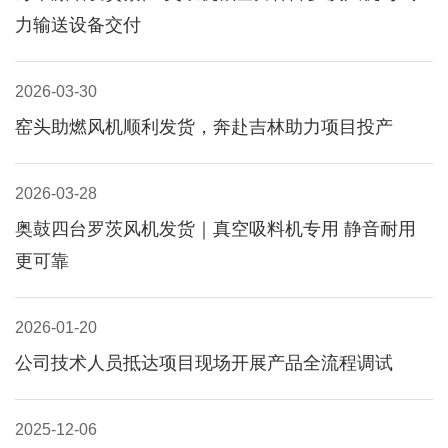
力输送设备交付
2026-03-30
窑头助燃风机顺利发货，奔赴吉林助力项目投产
2026-03-28
奥鼓四台罗茨风机发货｜真空吸料机专用 静音耐用
更可靠
2026-01-20
公司技术人员抵达项目现场开展产品全流程调试
2025-12-06