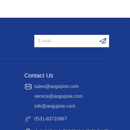
Contact Us
sales@aogujixie.com
service@aogujixie.com
info@aogujixie.com
0531-83710967