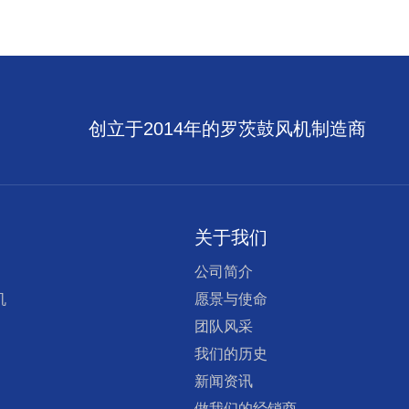
创立于2014年的罗茨鼓风机制造商
关于我们
公司简介
机
愿景与使命
团队风采
我们的历史
新闻资讯
做我们的经销商