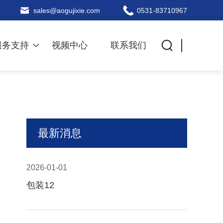
sales@aogujixie.com
0531-83710967
服务支持
视频中心
联系我们
最新消息
2026-01-01
包装12