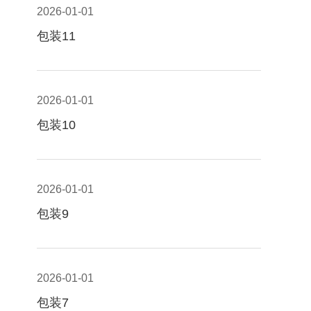
2026-01-01
包装11
2026-01-01
包装10
2026-01-01
包装9
2026-01-01
包装7