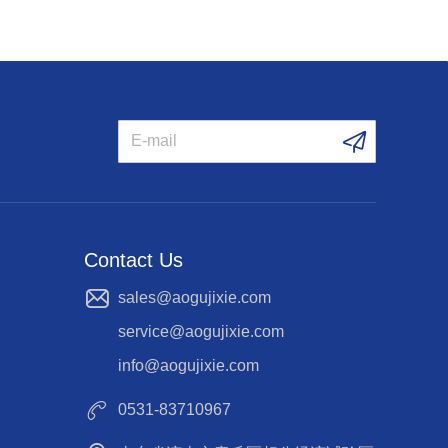
Contact Us
sales@aogujixie.com
service@aogujixie.com
info@aogujixie.com
0531-83710967