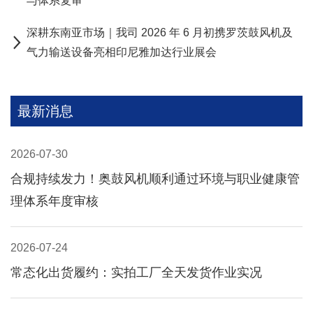
与体系复审
深耕东南亚市场｜我司 2026 年 6 月初携罗茨鼓风机及
气力输送设备亮相印尼雅加达行业展会
最新消息
2026-07-30
合规持续发力！奥鼓风机顺利通过环境与职业健康管
理体系年度审核
2026-07-24
常态化出货履约：实拍工厂全天发货作业实况