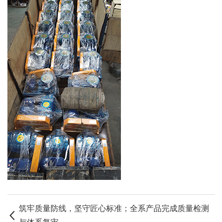
筑牢质量防线，坚守匠心标准；全系产品完成质量检测