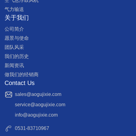
空气悬浮鼓风机
气力输送
关于我们
公司简介
愿景与使命
团队风采
我们的历史
新闻资讯
做我们的经销商
Contact Us
sales@aogujixie.com
service@aogujixie.com
info@aogujixie.com
0531-83710967