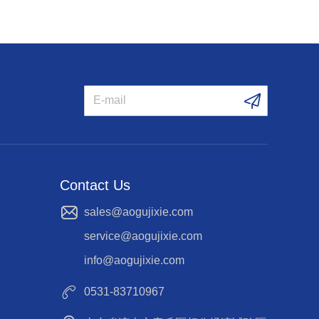
Contact Us
sales@aogujixie.com
service@aogujixie.com
info@aogujixie.com
0531-83710967