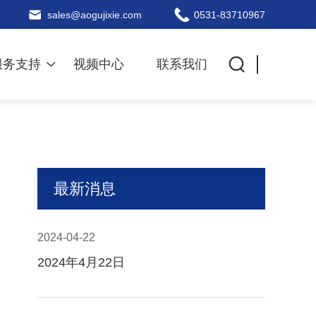
sales@aogujixie.com
0531-83710967
服务支持
视频中心
联系我们
最新消息
2024-04-22
2024年4月22日