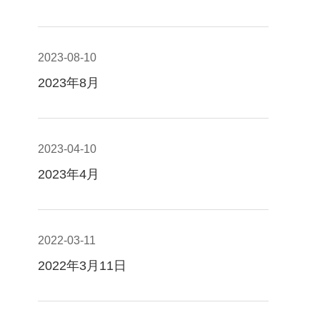
2023-08-10
2023年8月
2023-04-10
2023年4月
2022-03-11
2022年3月11日